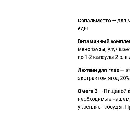
Сопальметто
— для м
еды.
Витаминный компле
менопаузы, улучшает
по 1-2 капсулы 2 р. в
Лютеин для глаз
— э
экстрактом ягод 20%
Омега 3
— Пищевой к
необходимые нашему
укрепляет сосуды. П