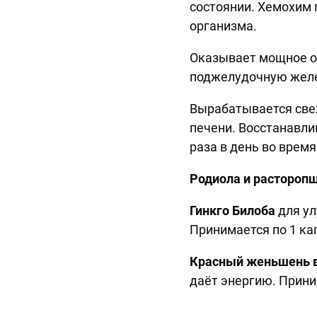
состоянии. Хемохим 
организма.
Оказывает мощное о
поджелудочную желе
Вырабатывается свеж
печени. Восстанавли
раза в день во врем
Родиола и расторопш
Гинкго Билоба
для у
Принимается по 1 ка
Красный женьшень в
даёт энергию. Прини