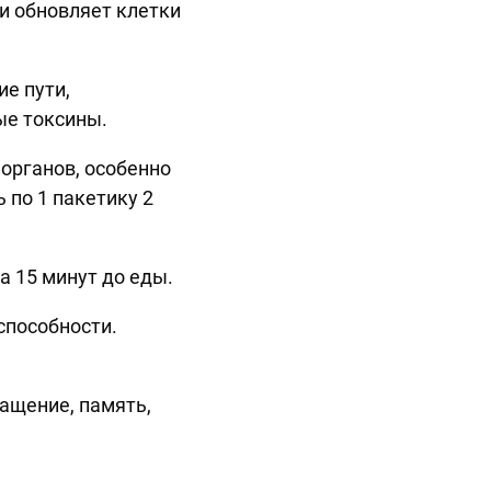
и обновляет клетки
е пути,
ые токсины.
органов, особенно
 по 1 пакетику 2
а 15 минут до еды.
способности.
ащение, память,