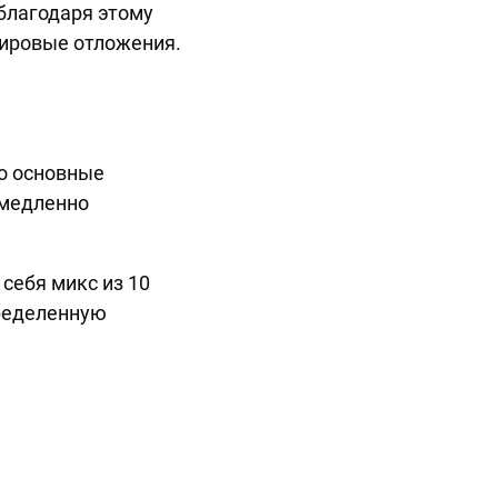
благодаря этому
жировые отложения.
но основные
 медленно
себя микс из 10
пределенную