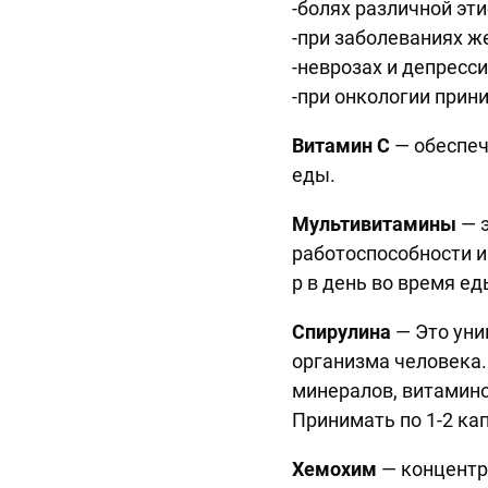
-болях различной эти
-при заболеваниях ж
-неврозах и депресси
-при онкологии прини
Витамин С
— обеспеч
еды.
Мультивитамины
— э
работоспособности и
р в день во время ед
Спирулина
— Это уни
организма человека
минералов, витамино
Принимать по 1-2 ка
Хемохим
— концентр