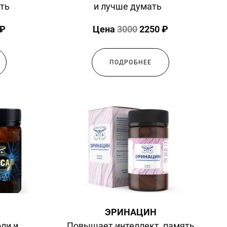
ть
и лучше думать
 ₽
Цена
3000
2250 ₽
ПОДРОБНЕЕ
ЭРИНАЦИН
оли и
Повышает интеллект, память,