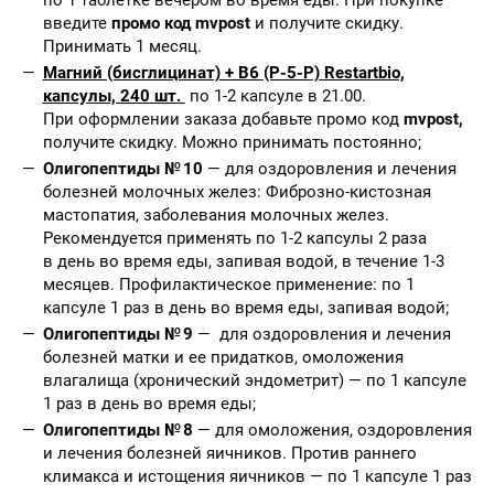
введите
промо код mvpost
и получите скидку.
Принимать 1 месяц.
Магний (бисглицинат) + B6 (P-5-P) Restartbio,
капсулы, 240 шт.
по 1-2 капсуле в 21.00.
При оформлении заказа добавьте промо код
mvpost,
получите скидку. Можно принимать постоянно;
Олигопептиды № 10
— для оздоровления и лечения
болезней молочных желез: Фиброзно-кистозная
мастопатия, заболевания молочных желез.
Рекомендуется применять по 1-2 капсулы 2 раза
в день во время еды, запивая водой, в течение 1-3
месяцев. Профилактическое применение: по 1
капсуле 1 раз в день во время еды, запивая водой;
Олигопептиды № 9
— для оздоровления и лечения
болезней матки и ее придатков, омоложения
влагалища (хронический эндометрит) — по 1 капсуле
1 раз в день во время еды;
Олигопептиды № 8
— для омоложения, оздоровления
и лечения болезней яичников. Против раннего
климакса и истощения яичников — по 1 капсуле 1 раз