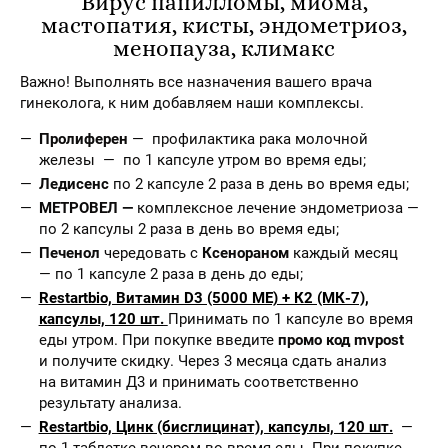
Вирус папилломы, миома,
мастопатия, кисты, эндометриоз,
менопауза, климакс
Важно! Выполнять все назначения вашего врача
гинеколога, к ним добавляем наши комплексы.
Пролиферен
— профилактика рака молочной
железы — по 1 капсуле утром во время еды;
Ледисенс
по 2 капсуле 2 раза в день во время еды;
МЕТРОВЕЛ —
комплексное лечение эндометриоза —
по 2 капсулы 2 раза в день во время еды;
Печенол
чередовать с
Ксенораном
каждый месяц
— по 1 капсуле 2 раза в день до еды;
Restartbio, Витамин D3 (5000 МЕ) + К2 (МК-7),
капсулы, 120 шт.
Принимать по 1 капсуле во время
еды утром. При покупке введите
промо код mvpost
и получите скидку. Через 3 месяца сдать анализ
на витамин Д3 и принимать соответственно
результату анализа.
Restartbio, Цинк (бисглицинат), капсулы, 120 шт.
—
по 1 таблетке вечером во время еды. При покупке