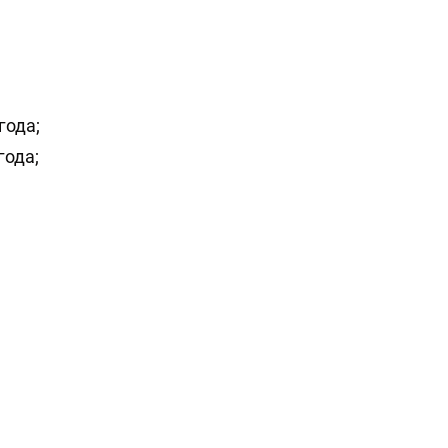
года;
года;