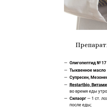
Препарат
Олигопептид № 17
Тыквенное масло
Супресен, Мезоне
Restartbio, Витами
во время еды утр
Силаорг
— 1 ст. л
после еды;