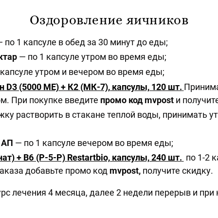
Оздоровление яичников
— по 1 капсуле в обед за 30 минут до еды;
ктар
— по 1 капсуле утром во время еды;
 капсуле утром и вечером во время еды;
н D3 (5000 МЕ) + К2 (МК-7), капсулы, 120 шт.
Принима
ом. При покупке введите
промо код mvpost
и получите
ожку растворить в стакане теплой воды, принимать ут
в АП
— по 1 капсуле вечером во время еды;
т) + B6 (P-5-P) Restartbio, капсулы, 240 шт.
по 1-2 к
аказа добавьте промо код
mvpost,
получите скидку.
с лечения 4 месяца, далее 2 недели перерыв и при