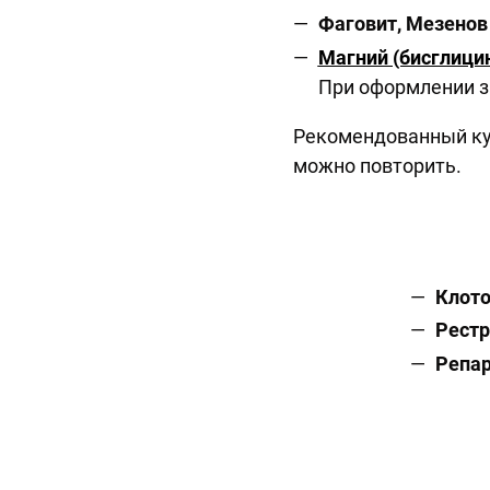
Фаговит, Мезенов
Магний (бисглицина
При оформлении з
Рекомендованный кур
можно повторить.
Клот
Рестр
Репар