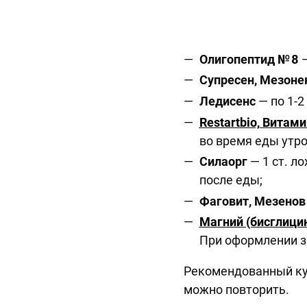
Олигопептид № 8
Супресен, Мезоне
Ледисенс
— по 1-2
Restartbio, Витами
во время еды утр
Силаорг
— 1 ст. л
после еды;
Фаговит, Мезено
Магний (бисглицина
При оформлении з
Рекомендованный кур
можно повторить.