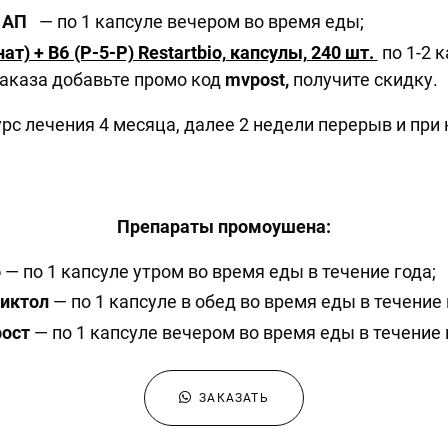
 АП
— по 1 капсуле вечером во время еды;
т) + B6 (P-5-P) Restartbio, капсулы, 240 шт.
по 1-2 к
аказа добавьте промо код
mvpost,
получите скидку.
с лечения 4 месяца, далее 2 недели перерыв и при
Препараты промоушена:
о
— по 1 капсуле утром во время еды в течение года;
иктол
— по 1 капсуле в обед во время еды в течение 
ост
— по 1 капсуле вечером во время еды в течение 
ЗАКАЗАТЬ