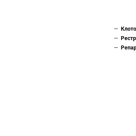
Клот
Рестр
Репар