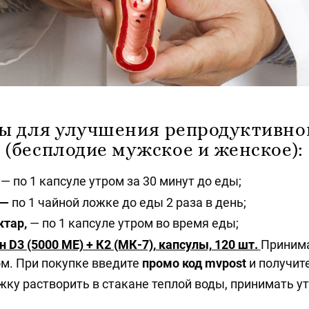
ы для улучшения репродуктивно
(бесплодие мужское и женское):
— по 1 капсуле утром за 30 минут до еды;
 —
по 1 чайной ложке до еды 2 раза в день;
ктар,
— по 1 капсуле утром во время еды;
н D3 (5000 МЕ) + К2 (МК-7), капсулы, 120 шт.
Принима
ом. При покупке введите
промо код mvpost
и получите
ожку растворить в стакане теплой воды, принимать ут