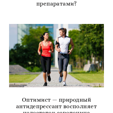
препаратами?
Оптимист — природный
антидепрессант восполняет
недостаток серотонина