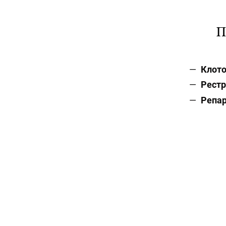
П
Клото
Рестр
Репар