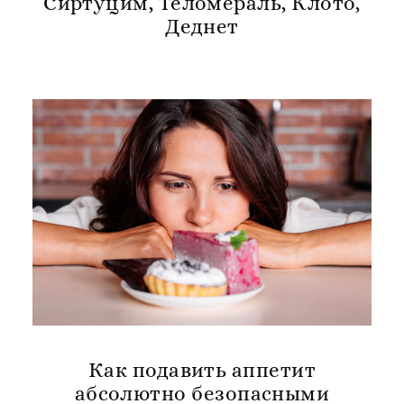
Сиртуцим, Теломераль, Клото,
Деднет
Как подавить аппетит
абсолютно безопасными