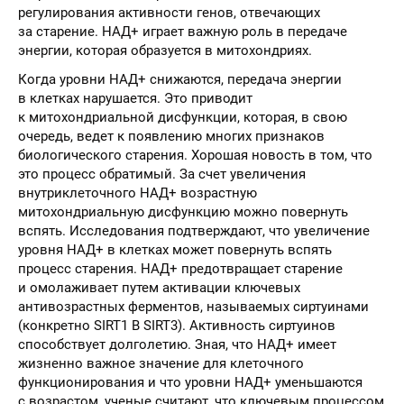
регулирования активности генов, отвечающих
за старение. НАД+ играет важную роль в передаче
энергии, которая образуется в митохондриях.
Когда уровни НАД+ снижаются, передача энергии
в клетках нарушается. Это приводит
к митохондриальной дисфункции, которая, в свою
очередь, ведет к появлению многих признаков
биологического старения. Хорошая новость в том, что
это процесс обратимый. За счет увеличения
внутриклеточного НАД+ возрастную
митохондриальную дисфункцию можно повернуть
вспять. Исследования подтверждают, что увеличение
уровня НАД+ в клетках может повернуть вспять
процесс старения. НАД+ предотвращает старение
и омолаживает путем активации ключевых
антивозрастных ферментов, называемых сиртуинами
(конкретно SIRT1 B SIRT3). Активность сиртуинов
способствует долголетию. Зная, что НАД+ имеет
жизненно важное значение для клеточного
функционирования и что уровни НАД+ уменьшаются
с возрастом, ученые считают, что ключевым процессом