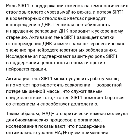
Роль SIRT1 в поддержании гомеостаза гемопоэтических
стволовых клеток чрезвычайно важна, и потеря SIRT1
в кроветворных стволовых клетках приводит
к повреждению ДНК. Геномная нестабильность
и нарушение репарации ДНК приводит к ускоренному
старению. Активация гена SIRT1 защищает клетки
от повреждения ДНК и имеет важное терапевтическое
значение при нейродегенеративных заболеваниях.
Исследования подтверждают защитную роль SIRT1
в поддержании целостности генома и против
нейродегенерации.
Активация гена SIRT1 может улучшить работу мышц
и помогает противостоять саркопении — возрастной
потере мышечной массы, что служит явным
свидетельством того, что ген SIRT1 помогает бороться
со старением и способствует долголетию.
Таким образом, НАД+ это критически важная молекула
для биохимических процессов в организме.
исследования показывают, что поддержание
оптимального уровня НАД+ путем применения