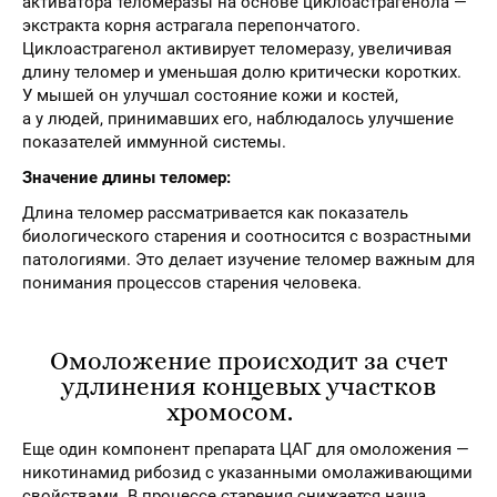
активатора теломеразы на основе циклоастрагенола —
экстракта корня астрагала перепончатого.
Циклоастрагенол активирует теломеразу, увеличивая
длину теломер и уменьшая долю критически коротких.
У мышей он улучшал состояние кожи и костей,
а у людей, принимавших его, наблюдалось улучшение
показателей иммунной системы.
Значение длины теломер:
Длина теломер рассматривается как показатель
биологического старения и соотносится с возрастными
патологиями. Это делает изучение теломер важным для
понимания процессов старения человека.
Омоложение происходит за счет
удлинения концевых участков
хромосом.
Еще один компонент препарата ЦАГ для омоложения —
никотинамид рибозид с указанными омолаживающими
свойствами. В процессе старения снижается наша