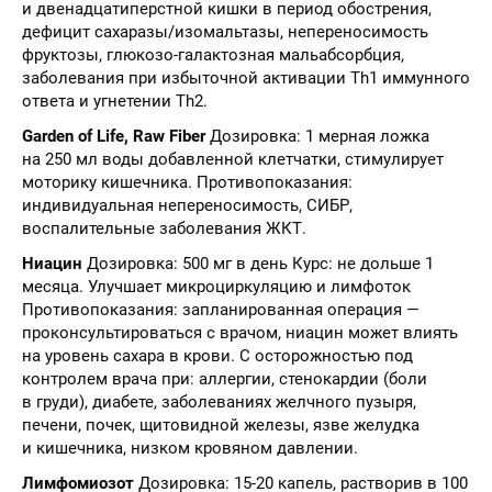
и двенадцатиперстной кишки в период обострения,
дефицит сахаразы/изомальтазы, непереносимость
фруктозы, глюкозо-галактозная мальабсорбция,
заболевания при избыточной активации Th1 иммунного
ответа и угнетении Th2.
Garden of Life, Raw Fiber
Дозировка: 1 мерная ложка
на 250 мл воды добавленной клетчатки, стимулирует
моторику кишечника. Противопоказания:
индивидуальная непереносимость, СИБР,
воспалительные заболевания ЖКТ.
Ниацин
Дозировка: 500 мг в день Курс: не дольше 1
месяца. Улучшает микроциркуляцию и лимфоток
Противопоказания: запланированная операция —
проконсультироваться с врачом, ниацин может влиять
на уровень сахара в крови. С осторожностью под
контролем врача при: аллергии, стенокардии (боли
в груди), диабете, заболеваниях желчного пузыря,
печени, почек, щитовидной железы, язве желудка
и кишечника, низком кровяном давлении.
Лимфомиозот
Дозировка: 15-20 капель, растворив в 100