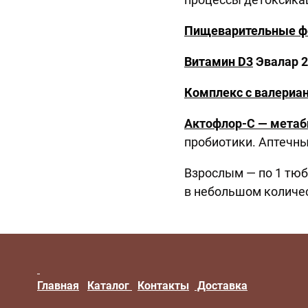
Пищеварительные 
Витамин D3
Эвалар 2
Комплекс с валериа
Актофлор-С — метаб
пробиотики. Аптечны
Взрослым — по 1 тюб
в небольшом количес
Главная
Каталог
Контакты
Доставка