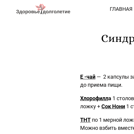
ГЛАВНАЯ
Синдр
Е -чай
— 2 капсулы за
до приема пищи.
Хлорофилл
а
1 столо
ложку +
Сок Нони
1 с
ТНТ
по 1 мерной ложк
Можно взбить вмест