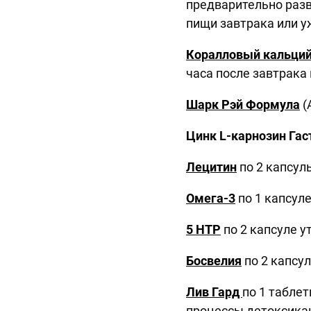
предварительно разв
пищи завтрака или у
Коралловый кальци
часа после завтрака 
Шарк Рэй Формула
(
Цинк
L
-карнозин Гас
Лецитин
по 2 капсулы
Омега-3
по 1 капсуле
5 HTP
по 2 капсуле у
Босвелия
по 2 капсул
Лив Гард
по 1 табле
процессы детоксика