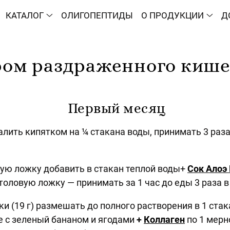
КАТАЛОГ
ОЛИГОПЕПТИДЫ
О ПРОДУКЦИИ
Д
ом раздраженного киш
Первый месяц
лить кипятком на ¼ стакана воды, принимать 3 раза 
вую ложку добавить в стакан теплой воды+
Сок Алоэ
толовую ложку — принимать за 1 час до еды 3 раза в
и (19 г) размешать до полного растворения в 1 стак
е с зеленый бананом и ягодами
+
Коллаген
по 1 мерно