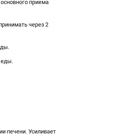
о основного приема
 принимать через 2
еды.
 еды.
ии печени. Усиливает