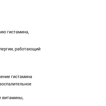
вию гистамина,
ллергии, работающий
чение гистамина
воспалительное
е витамины,