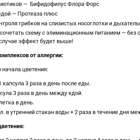
биотиков — Бифидофилус Флора Форс
едой — Протеаза плюс
нтроля грибков на слизистых носоглотки и дыхатель
 сочетать схему с элиминационным питанием — без 
 случае эффект будет выше!
комплексов от аллергии:
о начала цветения:
 капсула 3 раза в день после еды.
псула 3 раза в день между едой.
летка в день.
 л. в утренний стакан воды + 2 раза в течение дня м
 цветения: