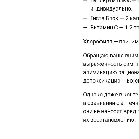
Буплерум плюс — о
индивидуально.
Гиста Блок — 2 ка
Витамин С — 1-2 т
Хлорофилл — принима
Обращаю ваше внима
выраженность симпто
элиминацию рациона
детоксикационных с
Однако даже в конте
в сравнении с аптеч
они не наносят вред
их восстановлению.