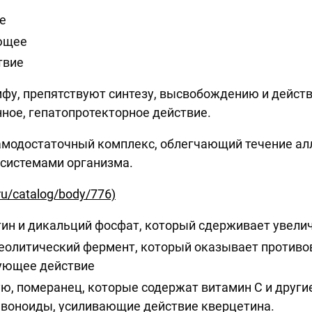
ое
ующее
ствие
фу, препятствуют синтезу, высвобождению и дейст
ное, гепатопротекторное действие.
самодостаточный комплекс, облегчающий течение а
и системами организма.
u/catalog/body/776)
ин и дикальций фосфат, который сдерживает увели
еолитический фермент, который оказывает противо
ующее действие
ю, померанец, которые содержат витамин С и други
воноиды, усиливающие действие кверцетина.