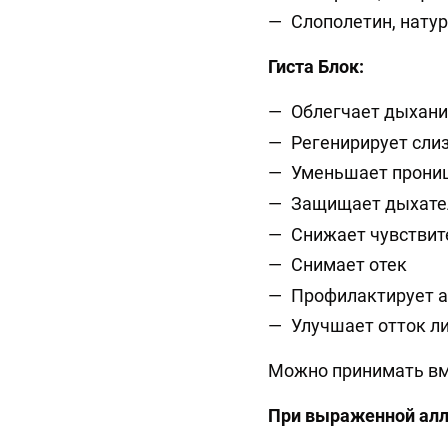
Слополетин, нату
Гиста Блок:
Облегчает дыхани
Регенирирует сли
Уменьшает прониц
Защищает дыхате
Снижает чувствит
Снимает отек
Профилактирует 
Улучшает отток 
Можно принимат
При выраженной алл