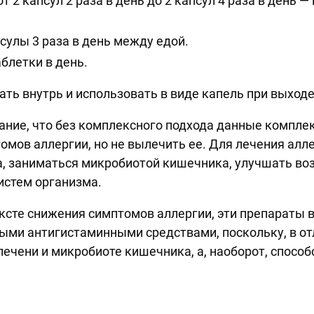
т 2 капсул 2 раза в день до 2 капсул 4 раза в день —
псулы 3 раза в день между едой.
аблетки в день.
ть внутрь и использовать в виде капель при выходе
ние, что без комплексного подхода данные комплек
мов аллергии, но не вылечить ее. Для лечения алл
, заниматься микробиотой кишечника, улучшать в
истем организма.
ксте снижения симптомов аллергии, эти препараты
ными антигистаминными средствами, поскольку, в от
 печени и микробиоте кишечника, а, наоборот, спосо