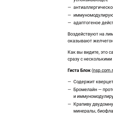
антиаллергическ
иммуномодулир
адаптогеное дей
Воздействуют на лим
оказывают желчегон
Как вы видите, это 
сразу с нескольким
Гиста Блок
(
nsp.com.r
Содержит кверцет
Бромелайн — прот
и иммуномодулир
Крапиву двудомну
минералы, биофла