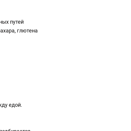
ных путей
сахара, глютена
ежду едой.