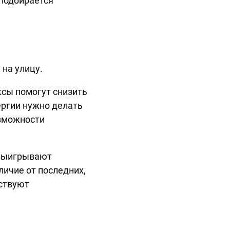
 подбирается
 на улицу.
сы помогут снизить
ергии нужно делать
озможности
 выигрывают
личие от последних,
бствуют