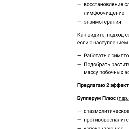
восстановление с
лимфоочищение
энзимотерапия
Как видите, подход с
если с наступлением
Работать с симпт
Подобрать растит
массу побочных э
Предлагаю 2 эффекти
Буплерум Плюс
(
nsp.
спазмолитическо
противовоспалит
успокаивающее