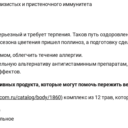
лизистых и пристеночного иммунитета
ерьезный и требует терпения. Таков путь оздоровлен
 сезона цветения пришел поллиноз, а подготовку сд
омом, облегчить течение аллергии.
ельную альтернативу антигистаминным препаратам
ффектов.
вных продукта, которые могут помочь пережить ве
com.ru/catalog/body/1860)
комплекс из 12 трав, кот
е
ельное