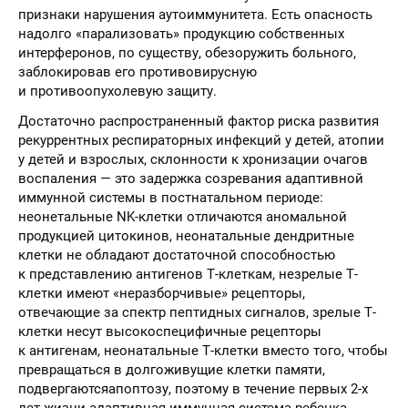
признаки нарушения аутоиммунитета. Есть опасность
надолго «парализовать» продукцию собственных
интерферонов, по существу, обезоружить больного,
заблокировав его противовирусную
и противоопухолевую защиту.
Достаточно распространенный фактор риска развития
рекуррентных респираторных инфекций у детей, атопии
у детей и взрослых, склонности к хронизации очагов
воспаления — это задержка созревания адаптивной
иммунной системы в постнатальном периоде:
неонетальные NK-клетки отличаются аномальной
продукцией цитокинов, неонатальные дендритные
клетки не обладают достаточной способностью
к представлению антигенов Т-клеткам, незрелые Т-
клетки имеют «неразборчивые» рецепторы,
отвечающие за спектр пептидных сигналов, зрелые Т-
клетки несут высокоспецифичные рецепторы
к антигенам, неонатальные Т-клетки вместо того, чтобы
превращаться в долгоживущие клетки памяти,
подвергаютсяапоптозу, поэтому в течение первых 2-х
лет жизни адаптивная иммунная система ребенка