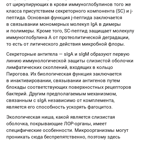
от циркулирующих в крови иммуноглобулинов того же
класса присутствием секреторного компонента (SC) и j-
пептида. Основная функция j-пептида заключается
в связывании мономерных молекул IgA в димеры
и полимеры. Кроме того, SC-пептид защищает молекулу
иммуноглобулина А от протеолитической деградации,
то есть от литического действия микробной флоры.
Секреторные антитела — sIgA и sIgM образуют первую
линию иммунологической защиты слизистой оболочки
лимфатических скоплений, входящих в кольцо
Пирогова. Их биологическая функция заключается
в инактивировании, связывании антигенов путем
блокады соответствующих поверхностных рецепторов
бактерий. Другим предполагаемым механизмом,
связанным с sIgA независимо от комплемента,
является его способность ускорять фагоцитоз.
Экологическая ниша, какой является слизистая
оболочка, покрывающие ЛОР-органы, имеет
специфические особенности. Микроорганизмы могут
проникать сюда беспрепятственно, поэтому здесь