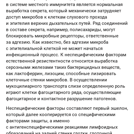
в системе местного иммунитета является нормальная
выработка секрета, который механически затрудняет
доступ микробов к клеткам слухового прохода
и эпителия верхних дыхательных путей. Ряд соединений
в составе секрета, например, полисахариды, могут
блокировать микробные рецепторы, ответственные
за адгезию. Как известно, без адгезии микроба
с эпителиальной клеткой не может начаться
инфекционный процесс. К неспецифическим факторам
естественной резистентности относится выработка
серозными железами таких бактерицидных веществ,
как лактоферрин, лизоцим, способные лизировать
клеточные стенки микробов. В осуществлении
мукоцилиарного транспорта слизи определенную роль
играют клетки фагоцитарного ряда, осуществляющие
фагоцитарное и контактное разрушение патогенов.
Неспецифические факторы составляют первый эшелон,
который далее кооперируется со специфическими
факторами защиты, а именно
с антигенспецифическими реакциями лимфоидных
образований на задней стенке глотки, глоточной,