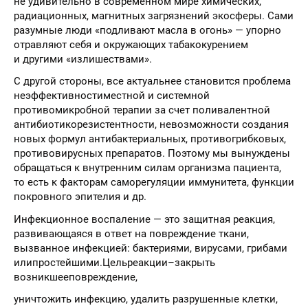
не удивительно в современном мире химических,
радиационных, магнитных загрязнений экосферы. Сами
разумные люди «подливают масла в огонь» — упорно
отравляют себя и окружающих табакокурением
и другими «излишествами».
С другой стороны, все актуальнее становится проблема
неэффективностиместной и системной
противомикробной терапии за счет поливалентной
антибиотикорезистентности, невозможности создания
новых формул антибактериальных, противогрибковых,
противовирусных препаратов. Поэтому мы вынуждены
обращаться к внутренним силам организма пациента,
то есть к факторам саморегуляции иммунитета, функции
покровного эпителия и др.
Инфекционное воспаление — это защитная реакция,
развивающаяся в ответ на повреждение ткани,
вызванное инфекцией: бактериями, вирусами, грибами
илипростейшими.Цельреакции–закрыть
возникшееповреждение,
уничтожить инфекцию, удалить разрушенные клетки,