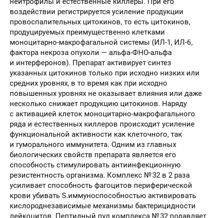
нейтрофилы и естественные киллеры. При его
воздействии регистрируется усиление продукции
провоспалительных цитокинов, то есть цитокинов,
продуцируемых преимущественно клетками
моноцитарно-макрофагальной системы (ИЛ-1, ИЛ-6,
фактора некроза опухоли — альфа-ФНО-альфа
и интерферонов). Препарат активирует синтез
указанных цитокинов только при исходно низких или
средних уровнях, в то время как при исходно
повышенных уровнях не оказывает влияния или даже
несколько снижает продукцию цитокинов. Наряду
с активацией клеток моноцитарно-макрофагального
ряда и естественных киллеров происходит усиление
функциональной активности как клеточного, так
и гуморального иммунитета. Одним из главных
биологических свойств препарата является его
способность стимулировать антиинфекционную
резистентность организма. Комплекс № 32 в 2 раза
усиливает способность фагоцитов периферической
крови убивать S.иммуноспособностью активировать
кислороднезависимые механизмы бактерицидности
лейкоцитов. Пептидный пул комплекса № 32 подавляет