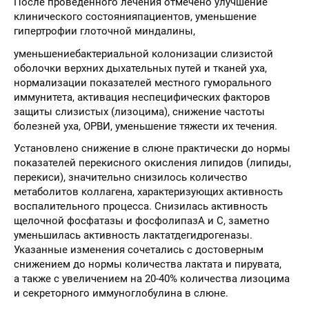
После проведенного лечения отмечено улучшение
клинического состоянияпациентов, уменьшение
гипертрофии глоточной миндалины,
уменьшениебактериальной колонизации слизистой
оболочки верхних дыхательных путей и тканей уха,
нормализации показателей местного гуморального
иммунитета, активация неспецифических факторов
защиты слизистых (лизоцима), снижение частоты
болезней уха, ОРВИ, уменьшение тяжести их течения.
Установлено снижение в слюне практически до нормы
показателей перекисного окисления липидов (липиды,
перекиси), значительно снизилось количество
метаболитов коллагена, характеризующих активность
воспалительного процесса. Снизилась активность
щелочной фосфатазы и фосфолипазА и С, заметно
уменьшилась активность лактатдегидрогеназы.
Указанные изменения сочетались с достоверным
снижением до нормы количества лактата и пирувата,
а также с увеличением на 20-40% количества лизоцима
и секреторного иммуноглобулина в слюне.