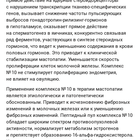
прямое действие на ядерные стероидорецепторы
с нарушением транскрипции тканево-специфических
генов, вызывает снижение частоты пульсирующих
выбросов гонадотропин-рилизинг-гормонов
в гипоталамусе, оказывает прямое действие
на сперматогенез в яичниках, конкурентно связывая
ряд ферментов, участвующих в синтезе стероидных
гормонов, что ведет к уменьшению содержания в крови
половых гормонов. Это приводит к клинической
стабилизации мастопатии. Уменьшается скорость
пролиферации клеток молочной железы. Комплекс
№ 10 не стимулирует пролиферацию эндометрия,
не влияет на овуляцию.
Применение комплекса № 10 в терапии мастопатии
является этиологически и патогенетически
обоснованным. Приводит к исчезновению фиброзных
изменений в молочных железах или к уменьшению
фиброзных изменений. Пептидный пул комплекса № 10
обладает широким спектром противоопухолевой
активности, нормализует метаболизм эстрогенов
и препятствует образованию 16-альфа-гидроксистерола.