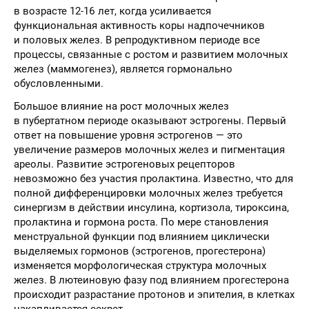
в возрасте 12-16 лет, когда усиливается
функциональная активность коры надпочечников
и половых желез. В репродуктивном периоде все
процессы, связанные с ростом и развитием молочных
желез (маммогенез), является гормонально
обусловленными.
Большое влияние на рост молочных желез
в пубертатном периоде оказывают эстрогены. Первый
ответ на повышение уровня эстрогенов — это
увеличение размеров молочных желез и пигментация
ареолы. Развитие эстрогеновых рецепторов
невозможно без участия пролактина. Известно, что для
полной дифференцировки молочных желез требуется
синергизм в действии инсулина, кортизола, тироксина,
пролактина и гормона роста. По мере становления
менструальной функции под влиянием циклически
выделяемых гормонов (эстрогенов, прогестерона)
изменяется морфологическая структура молочных
желез. В лютеиновую фазу под влиянием прогестерона
происходит разрастание протонов и эпителия, в клетках
накапливается секрет.