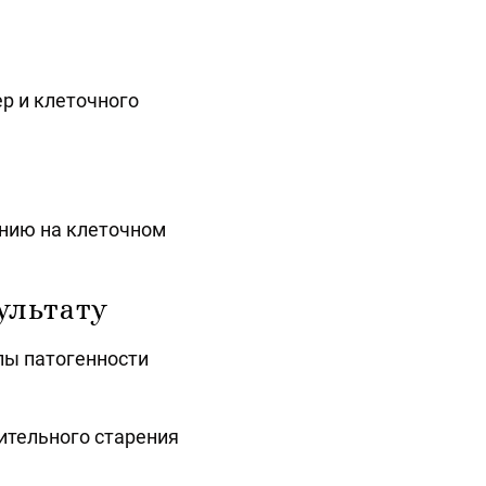
р и клеточного
нию на клеточном
ультату
лы патогенности
ительного старения