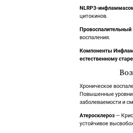
NLRP3-инфламмасо
цитокинов.
Провоспалительный
воспаления.
Компоненты Инфламо
естественному стар
Воз
Хроническое воспале
Повышенные уровни 
заболеваемости и см
Атеросклероз
— Крис
устойчивое высвобож