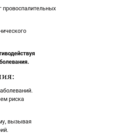
г провоспалительных
онического
тиводействуя
аболевания.
ния:
заболеваний.
ем риска
му, вызывая
ий.