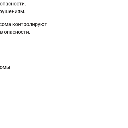
опасности,
арушениям.
асома контролируют
в опасности.
сомы