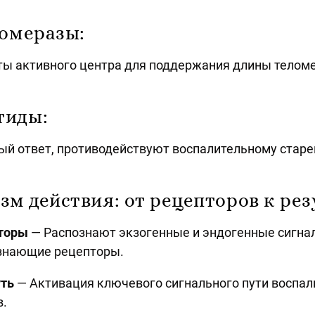
ломеразы:
ы активного центра для поддержания длины теломе
тиды:
й ответ, противодействуют воспалительному старе
зм действия: от рецепторов к рез
пторы
— Распознают экзогенные и эндогенные сигна
ознающие рецепторы.
уть
— Активация ключевого сигнального пути воспал
в.