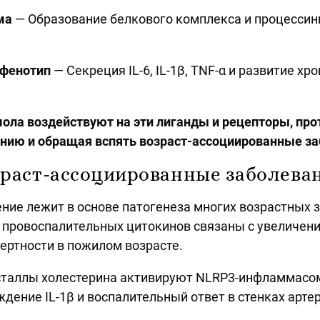
ма
— Образование белкового комплекса и процессин
 фенотип
— Секреция IL-6, IL-1β, TNF-α и развитие хр
ла воздействуют на эти лиганды и рецепторы, про
ению и обращая вспять возраст-ассоциированные з
раст-ассоциированные заболева
ние лежит в основе патогенеза многих возрастных 
провоспалительных цитокинов связаны с увеличени
ертности в пожилом возрасте.
таллы холестерина активируют NLRP3-инфламмасо
дение IL-1β и воспалительный ответ в стенках артер