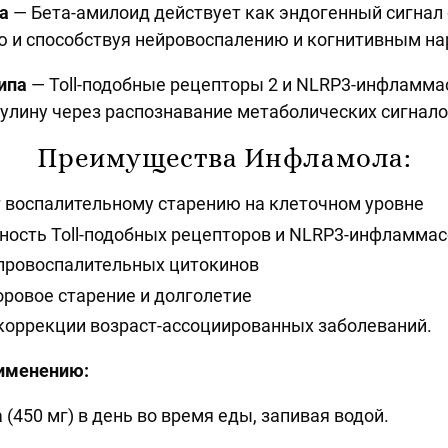
а
— Бета-амилоид действует как эндогенный сигнал 
ю и способствуя нейровоспалению и когнитивным н
типа
— Toll-подобные рецепторы 2 и NLRP3-инфламм
сулину через распознавание метаболических сигнало
Преимущества Инфламола:
 воспалительному старению на клеточном уровне
ность Toll-подобных рецепторов и NLRP3-инфламма
провоспалительных цитокинов
ровое старение и долголетие
коррекции возраст-ассоциированных заболеваний.
именению:
 (450 мг) в день во время еды, запивая водой.