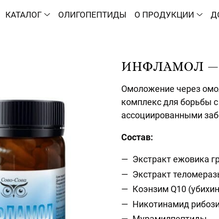
КАТАЛОГ
ОЛИГОПЕПТИДЫ
О ПРОДУКЦИИ
Д
ИНФЛАМОЛ — 
Омоложение через омо
комплекс для борьбы с
ассоциированными заб
Состав:
Экстракт ежовика г
Экстракт теломераз
Коэнзим Q10 (убихин
Никотинамид рибоз
Мурамилпептиды