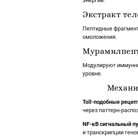
энергии.
Экстракт те
Пептидные фрагмент
омоложения.
Мурамилпеп
Модулируют иммунны
уровне.
Механи
Toll-подобные реце
через паттерн-расп
NF-κB сигнальный п
и транскрипции гено