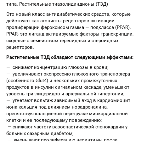
типа. Растительные тиазолидиндионы (ТЗД)
Это новый класс антидиабетических средств, которые
действуют как агонисты рецепторов активации
пролиферации фероксисом гамма — подкласса (PPAR).
PPAR- это лиганд активируемые факторы транскрипции,
сходные с семейством тереоидных и стероидных
рецепторов.
Растительные ТЗД обладают следующими эффектами:
— снижают концентрацию глюкозы в крови;
— увеличивают экспрессию глюкозного транспортера
(особенного Glut4) и нескольких промежуточных
продуктов в инсулин сигнальном каскаде, уменьшают
уровень триглицеридов и артериальной гипертонии;
— угнетают вольтаж зависимый вход в кардиомиоцит
иона кальция под влиянием норадреналина,
препятствуя кальциевой перегрузке миокардиальной
клетки и ее последующему повреждению;
— снижают частоту вазоспастической стенокардии у
больных сахарным диабетом;
— уменьшают пролиферацию неоинтимы после