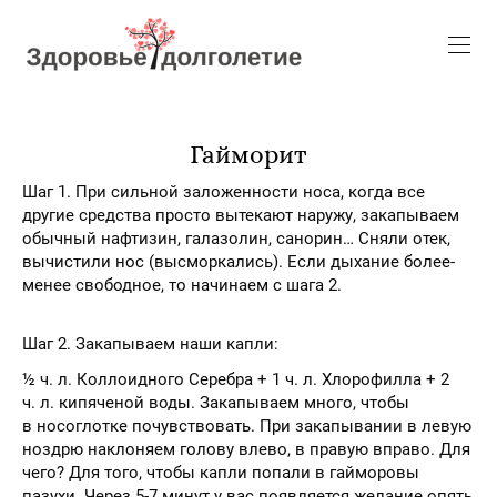
Гайморит
Шаг 1. При сильной заложенности носа, когда все
другие средства просто вытекают наружу, закапываем
обычный нафтизин, галазолин, санорин… Сняли отек,
вычистили нос (высморкались). Если дыхание более-
менее свободное, то начинаем с шага 2.
Шаг 2. Закапываем наши капли:
½ ч. л. Коллоидного Серебра + 1 ч. л. Хлорофилла + 2
ч. л. кипяченой воды. Закапываем много, чтобы
в носоглотке почувствовать. При закапывании в левую
ноздрю наклоняем голову влево, в правую вправо. Для
чего? Для того, чтобы капли попали в гайморовы
пазухи. Через 5-7 минут у вас появляется желание опять