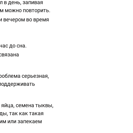
 в день, запивая
ем можно повторить.
 и вечером во время
ас до сна.
 связана
роблема серьезная,
 поддерживать
 яйца, семена тыквы,
ы, так как такая
им или запекаем