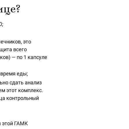
ице?
0;
ечников, это
щита всего
ов) — по 1 капсуле
 время еды;
ьно сдать анализ
ем этот комплекс.
яца контрольный
ы этой ГАМК