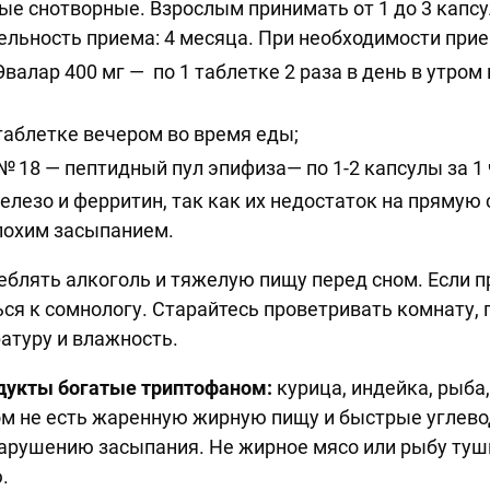
е снотворные. Взрослым принимать от 1 до 3 капсул
ельность приема: 4 месяца. При необходимости при
валар 400 мг — по 1 таблетке 2 раза в день в утром
таблетке вечером во время еды;
8 — пептидный пул эпифиза— по 1-2 капсулы за 1 ч
елезо и ферритин, так как их недостаток на прямую
плохим засыпанием.
еблять алкоголь и тяжелую пищу перед сном. Если п
ся к сомнологу. Старайтесь проветривать комнату,
атуру и влажность.
дукты богатые триптофаном:
курица, индейка, рыба,
м не есть жаренную жирную пищу и быстрые углевод
нарушению засыпания. Не жирное мясо или рыбу туш
.