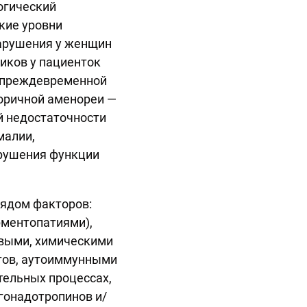
огический
кие уровни
нарушения у женщин
иков у пациенток
а преждевременной
торичной аменореи —
й недостаточности
малии,
арушения функции
ядом факторов:
ментопатиями),
евыми, химическими
тов, аутоиммунными
тельных процессах,
гонадотропинов и/