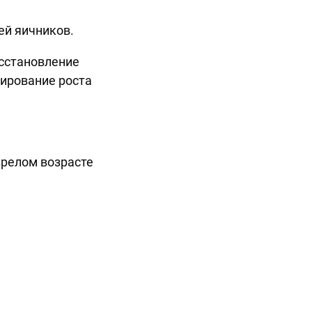
ей яичников.
сстановление
ирование роста
зрелом возрасте