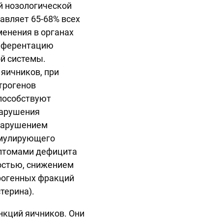
й нозологической
авляет 65-68% всех
енения в органах
афферентацию
й системы.
яичников, при
трогенов
способствуют
нарушения
нарушением
имулирующего
мптомами дефицита
ностью, снижением
ерогенных фракций
терина).
кций яичников. Они