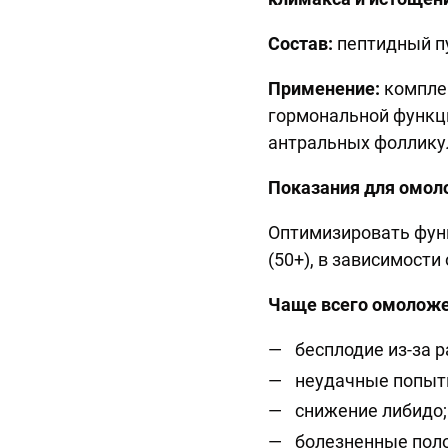
Состав:
пептидный пу
Применение:
комплек
гормональной функц
антральных фолликул
Показания для омол
Оптимизировать функ
(50+), в зависимости 
Чаще всего омоложе
бесплодие из-за 
неудачные попыт
снижение либидо;
болезненные поло