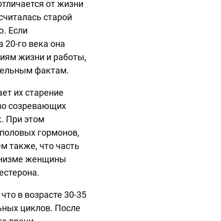
тличается от жизни
считалась старой
ю. Если
 20-го века она
виям жизни и работы,
тельным фактам.
ает их старение
тво созревающих
. При этом
 половых гормонов,
м также, что часть
анизме женщины
естерона.
что в возрасте 30-35
ьных циклов. После