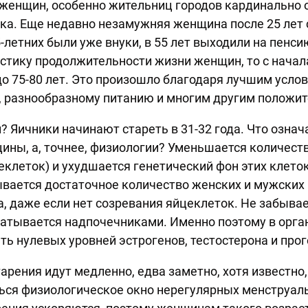
женщин, особенно жительниц городов кардинально о
а. Еще недавно незамужняя женщина после 25 лет 
5-летних были уже внуки, в 55 лет выходили на пенси
стику продолжительности жизни женщин, то с начала
 до 75-80 лет. Это произошло благодаря лучшим усло
, разнообразному питанию и многим другим положи
? Яичники начинают стареть в 31-32 года. Что означ
цины, а, точнее, физиологии? Уменьшается количес
еклеток) и ухудшается генетический фон этих клеток
вается достаточное количество женских и мужских
а, даже если нет созревания яйцеклеток. Не забывае
батывается надпочечниками. Именно поэтому в орг
ть нулевых уровней эстрогенов, тестостерона и прог
рения идут медленно, едва заметно, хотя известно, 
ься физиологическое окно нерегулярных менструал