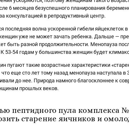
рения ускоряются, поэтому женщинам такого возрас
ле 6 месяцев безуспешного планирования беременно
за консультацией в репродуктивный центр.
ся последняя волна ускоренной гибели яйцеклеток в 
женщин уже не может зачать ребенка. Дальше — пр
ет быть разной продолжительности. Менопауза посл
. К 53-54 годам у большинства женщин будет климакс
щин пугают такие возрастные характеристики «старе
 что еще сто лет тому назад менопауза наступала в 3
ивали до нее. Природа намного благосклоннее к со
нщинам прошлых веков.
ью пептидного пула комплекса №
зить старение яичников и омоло