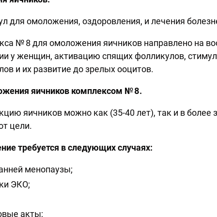
л для омоложения, оздоровления, и лечения болезн
са № 8 для омоложения яичников направлено на во
ии у женщин, активацию спящих фолликулов, стимул
ов и их развитие до зрелых ооцитов.
ожения яичников комплексом № 8.
цию яичников можно как (35-40 лет), так и в более 
от цели.
ние требуется в следующих случаях:
ранней менопаузы;
ки ЭКО;
вые акты;