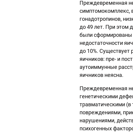
Преждевременная не
симптомокомплекс, 
гонадотропинов, низ
до 49 лет. При этом
были сформированы 
недостаточности яич
до 10%. Существует
яичников: пре- и по
аутоиммунные расст
яичников неясна.
Преждевременная не
генетическими дефе
травматическими (в 
повреждениями, при
нарушениями, действ
психогенных факторо