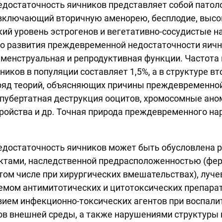
достаточность яичников представляет собой патол
включающий вторичную аменорею, бесплодие, высо
кий уровень эстрогенов и вегетативно-сосудистые 
 до развития преждевременной недостаточности яичн
менструальная и репродуктивная функции. Частот
ников в популяции составляет 1,5%, а в структуре в
 ряд теорий, объясняющих причины преждевременно
стпубертатная деструкция ооцитов, хромосомные ано
ройства и др. Точная природа преждевременного н
достаточность яичников может быть обусловлена р
ктами, наследственной предрасположенностью (фер
том числе при хирургических вмешательствах), луч
емом антимитотических и цитотоксических препара
ием инфекционно-токсических агентов при воспали
в внешней среды, а также нарушениями структуры 