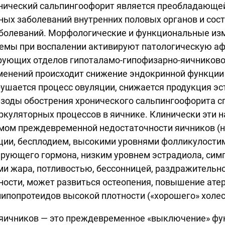
онический сальпингоофорит является преобладающе
ых заболеваний внутренних половых органов и сост
аболеваний. Морфологические и функциональные изм
темы при воспалении активируют патологическую 
рующих отделов гипоталамо-гипофизарно-яичниково
зменений происходит снижение эндокринной функции 
ушается процесс овуляции, снижается продукция эс
пизоды обострения хронического сальпингоофорита 
куляторных процессов в яичнике. Клинически эти 
мом преждевременной недостаточности яичников (
ции, бесплодием, высокими уровнями фолликулост
ирующего гормона, низким уровнем эстрадиола, си
ми жара, потливостью, бессонницей, раздражитель
ности, может развиться остеопения, повышение ат
ипопротеидов высокой плотности («хорошего» холес
яичников — это преждевременное «выключение» фун