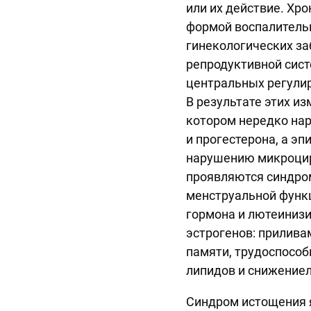
или их действие. Хр
формой воспалительн
гинекологических з
репродуктивной сис
центральных регули
В результате этих и
котором нередко нар
и прогестерона, а э
нарушению микроцир
проявляются синдро
менструальной функ
гормона и лютеиниз
эстрогенов: прилива
памяти, трудоспособ
липидов и снижениел
Синдром истощения 