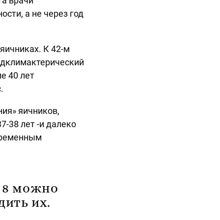
та врачи
сти, а не через год
яичниках. К 42-м
едклимактерический
е 40 лет
.
ния» яичников,
7-38 лет -и далеко
временным
 8 можно
дить их.