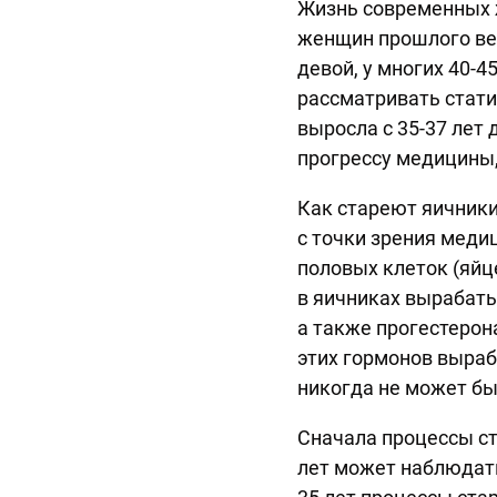
Жизнь современных 
женщин прошлого век
девой, у многих 40-4
рассматривать стати
выросла с 35-37 лет
прогрессу медицины
Как стареют яичники
с точки зрения меди
половых клеток (яйц
в яичниках вырабаты
а также прогестерон
этих гормонов выра
никогда не может бы
Сначала процессы ста
лет может наблюдат