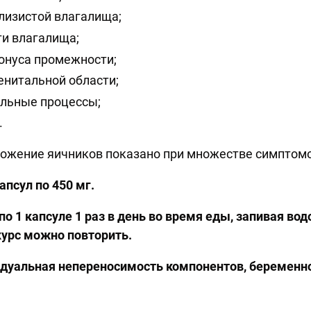
лизистой влагалища;
ти влагалища;
онуса промежности;
нитальной области;
льные процессы;
.
ложение яичников показано при множестве симптомо
апсул по 450 мг.
о 1 капсуле 1 раз в день во время еды, запивая водо
курс можно повторить.
идуальная непереносимость компонентов, беременн