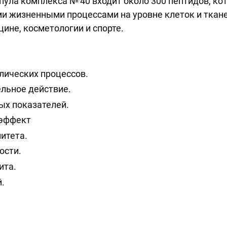
 пула комплекса № 40 входит около 300 пептидов, к
 жизненными процессами на уровне клеток и ткане
ине, косметологии и спорте.
лических процессов.
льное действие.
ых показателей.
эффект
итета.
ости.
ита.
.