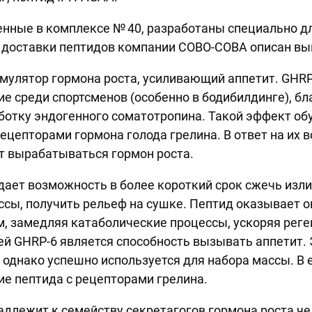
нные в комплексе № 40, разработаны специально дл
 доставки пептидов компании СОВО-СОВА описан выш
мулятор гормона роста, усиливающий аппетит. GHRP
е среди спортсменов (особенно в бодибилдинге), бл
отку эндогенного соматотропина. Такой эффект об
ецепторами гормона голода грелина. В ответ на их 
т вырабатываться гормон роста.
ает возможность в более короткий срок сжечь изл
сы, получить рельеф на сушке. Пептид оказывает
м, замедляя катаболические процессы, ускоряя рег
ей GHRP-6 является способность вызывать аппетит.
 однако успешно используется для набора массы. В 
е пептида с рецепторами грелина.
длежит к семейству секретагогов гормона роста че