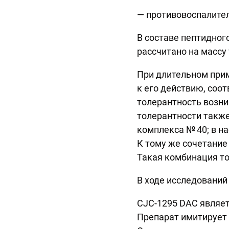
— противовоспалител
В составе пептидног
рассчитано на массу 
При длительном прим
к его действию, соо
толерантность возни
толерантности также
комплекса № 40; в н
К тому же сочетание 
Такая комбинация то
В ходе исследований
CJC-1295 DAC являет
Препарат имитирует 