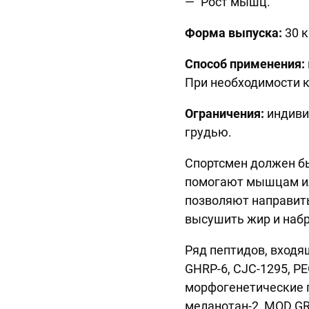
Рост мышц.
Форма выпуска:
30 к
Способ применения:
При необходимости к
Ограничения:
индиви
грудью.
Спортсмен должен б
помогают мышцам ил
позволяют направит
высушить жир и наб
Ряд пептидов, входя
GHRP-6, CJC-1295, PE
морфогенетические пе
меланотан-2, MOD GR