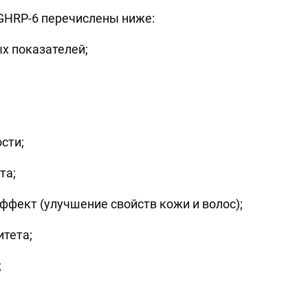
GHRP-6 перечислены ниже:
х показателей;
сти;
та;
фект (улучшение свойств кожи и волос);
тета;
;