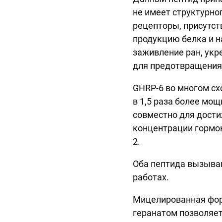
не имеет структурно
рецепторы, присутст
продукцию белка и н
заживление ран, укр
для предотвращения
GHRP-6 во многом сх
в 1,5 раза более мо
совместно для дост
концентрации гормон
2.
Оба пептида вызываю
работах.
Мицелированная форм
геранатом позволяет