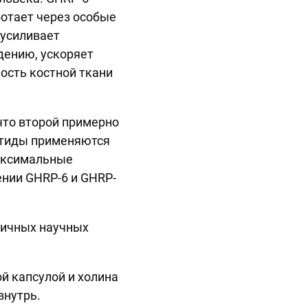
ботает через особые
 усиливает
дению, ускоряет
ость костной ткани
 что второй примерно
ептиды применяются
максимальные
ении GHRP-6 и GHRP-
личных научных
й капсулой и холина
внутрь.