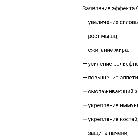
Заявление эффекта 
— увеличение силовы
— рост мышц;
— сжигание жира;
— усиление рельефно
— повышение аппети
— омолаживающий эф
— укрепление иммуни
— укрепление костей
— защита печени;