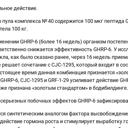
ьное действие.
о пула комплекса № 40 содержится 100 мкг пептида G
тела 100 кг.
енении GHRP-6 (более 16 недель) организм постепе
тветственно снижается эффективность GHRP-6. У ис
кла, как было сказано ранее, через 16 недель прием
 решает сочетание с CJC-1295, который входит в со
астоящее время данная комбинация признается «зол
GHRP-6, CJC-1295 и GRF-1-29 усиливает действие GHR
же признана «золотым стандартом» в бодибилдинге
 серьезных побочных эффектов GHRP-6 зафиксирова
ся синтетическим аналогом фактора высвобождения
действие гормона роста и стимулирует выработку г