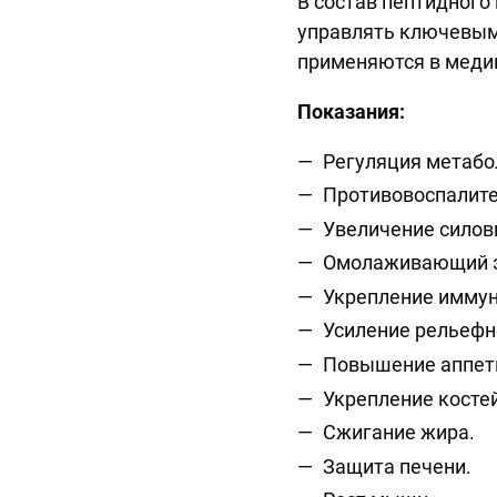
В состав пептидного
управлять ключевыми
применяются в медиц
Показания:
Регуляция метабо
Противовоспалите
Увеличение силов
Омолаживающий 
Укрепление иммун
Усиление рельефн
Повышение аппет
Укрепление костей
Сжигание жира.
Защита печени.