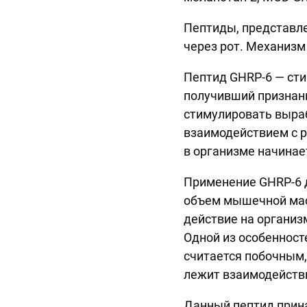
Пептиды, представле
через рот. Механизм
Пептид GHRP-6 — сти
получивший признани
стимулировать выраб
взаимодействием с р
в организме начинае
Применение GHRP-6 д
объем мышечной мас
действие на организ
Одной из особенност
считается побочным,
лежит взаимодействи
Данный пептид прина