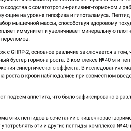
го сходства с соматотропин-рилизинг-гормоном и ра
вующие на уровне гипофиза и гипоталамуса. Пептид
абор мышечной массы, способствуя здоровому поху
епляет иммунитет и увеличивает минеральную плотн
 переломов.
ож с GHRP-2, основное различие заключается в том,
щный бустер гормона роста. В комплексе № 40 эти п
ижения синергического эффекта. В исследованиях 
а роста в крови наблюдались при совместном введ
т подъем аппетита, что было зафиксировано в раз
а этих пептидов в сочетании с кишечнорастворимо
 употреблять эти и другие пептиды комплекса № 40 