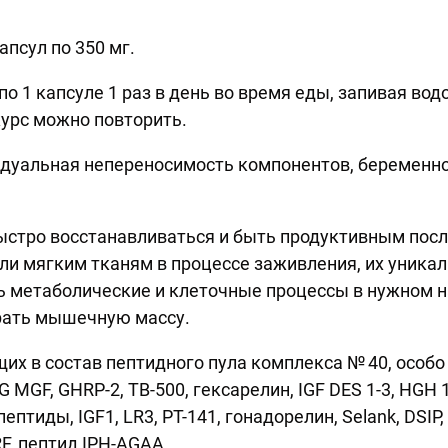
апсул по 350 мг.
по 1 капсуле 1 раз в день во время еды, запивая водо
урс можно повторить.
дуальная непереносимость компонентов, беременно
ыстро восстанавливаться и быть продуктивным пос
и мягким тканям в процессе заживления, их уник
ь метаболические и клеточные процессы в нужном н
рать мышечную массу.
щих в состав пептидного пула комплекса № 40, особо
G MGF, GHRP-2, TB-500, гексарелин, IGF DES 1-3, HG
птиды, IGF1, LR3, PT-141, гонадорелин, Selank, DSIP,
F, пептид IPH-AGАА.