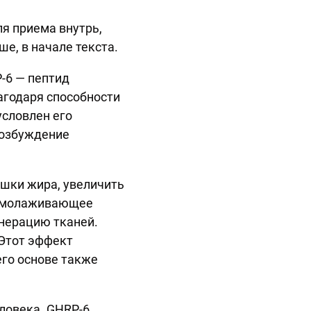
я приема внутрь,
е, в начале текста.
-6 — пептид
агодаря способности
условлен его
возбуждение
ишки жира, увеличить
 омолаживающее
енерацию тканей.
 Этот эффект
его основе также
ловека. GHRP-6