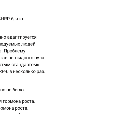
HRP-6, что
нно адаптируется
следуемых людей
а. Проблему
став пептидного пула
отым стандартом».
P-6 в несколько раз.
.
но не было.
 гормона роста.
ормона роста.